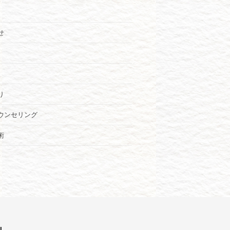
せ
り
ウンセリング
術