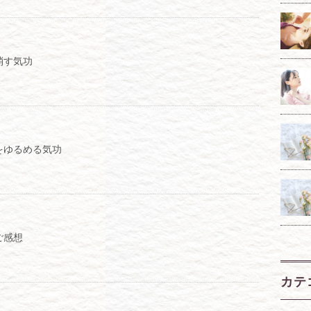
消す気功
をゆるめる気功
ご感想
カテ