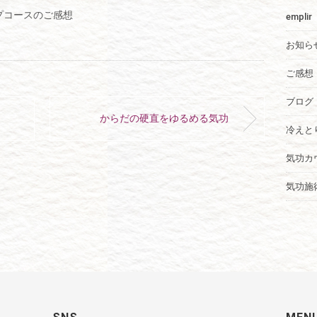
プコースのご感想
emplir
お知ら
ご感想
ブログ
からだの硬直をゆるめる気功
冷えと
気功カ
気功施